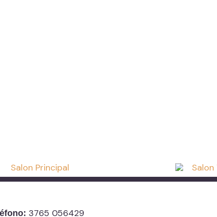
3765 056429
léfono: