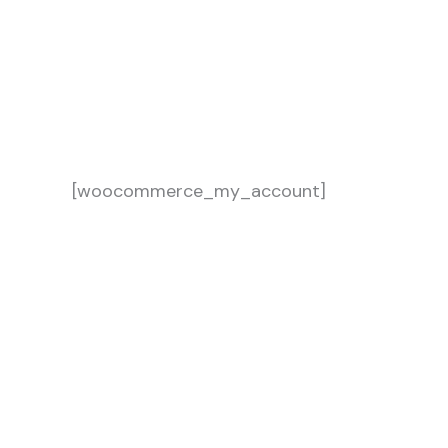
Ir
al
contenido
[woocommerce_my_account]